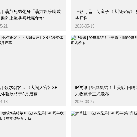
资讯｜葫芦兄弟化身「葫力欢乐助威
上影元品｜问童子《大闹天宫》
，助阵上海乒乓球嘉年华
将开售
5-21
2026-05-15
讯 | 歌尔创客 × 《大闹天宫》XR
IP资讯 | 经典集结！上美影·回
式体验展将于5月启幕
列收藏卡正式发布
4-13
2026-03-27