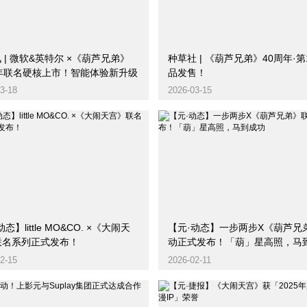
讯 | 微软&英特尔 ×《葫芦兄弟》
种草社 | 《葫芦兄弟》40周年·
周年联名硬核上市！智能体验新升级
品发售！
3-18
2026-03-15
态】little MO&CO. ×《大闹天
【元·动态】一步两步X《葫芦兄
联名系列正式发布！
动正式发布！「葫」星高照，马
2-15
2026-02-11