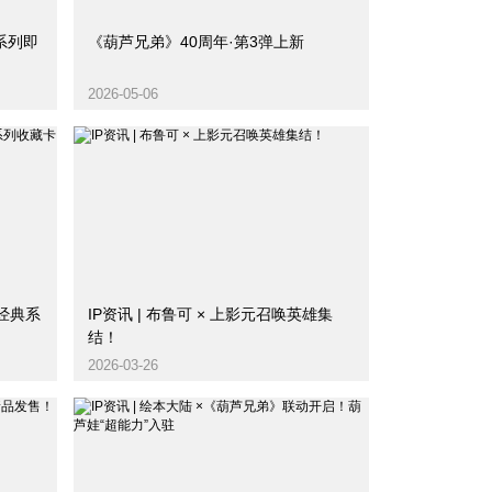
系列即
《葫芦兄弟》40周年·第3弹上新
2026-05-06
响经典系
IP资讯 | 布鲁可 × 上影元召唤英雄集
结！
2026-03-26