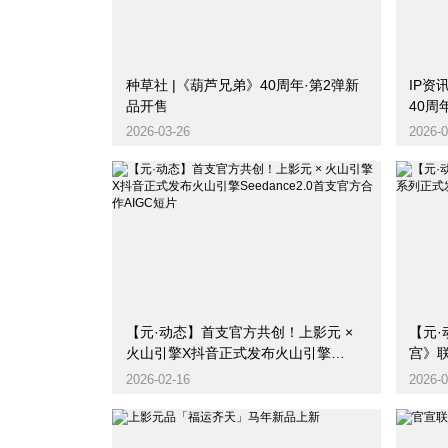
种草社 |《葫芦兄弟》40周年·第2弹新
IP资
品开售
40
2026-03-26
2026-0
【元·动态】首支官方共创！上影元 ×
【元·动
火山引擎X抖音正式发布火山引擎
宫》
Seedance2.0首支官方合作AIGC短片
2026-02-16
2026-0