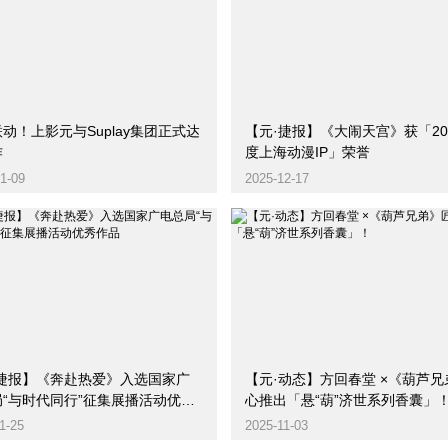
动！上影元与Suplay集团正式达
【元·捷报】《大闹天宫》获「20
作
度上海动漫IP」荣誉
1-09
2025-12-17
·捷报】《奔赴热爱》入选国家广
【元·动态】方回春堂 ×《葫芦兄弟》匠
局“与时代同行”征集展播活动优秀
心推出「悬“葫”济世系列香囊」
1-25
2025-11-03