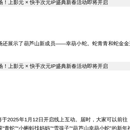
现场还展示了葫芦山新成员——幸葫小蛇。蛇青青和蛇金金
！
将于2025年1月12日开启线上互动。届时，大家可以前
青蛇”“小蝌蚪找妈妈”“雪孩子”“葫芦山幸葫小蛇”的