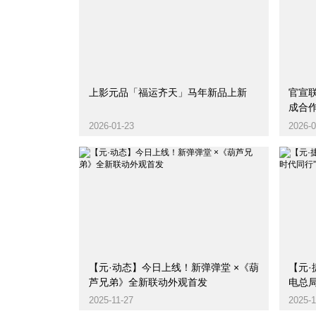
上影元品「福运齐天」马年新品上新
官宣联
成合
2026-01-23
2026-0
【元·动态】今日上线！新弹弹堂 ×《葫
【元
芦兄弟》全新联动外观首发
电总
作品
2025-11-27
2025-1