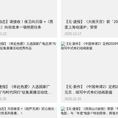
动态】请接收！保卫向日葵 ×《黑
【元·捷报】《大闹天宫》获「20
长》向你发来一项绝密任务
度上海动漫IP」荣誉
2-22
2025-12-17
·捷报】《奔赴热爱》入选国家广
【元·新作】《中国奇谭2》定档2
局“与时代同行”征集展播活动优秀
元旦，续写中式奇幻动画新篇
1-25
2025-11-15