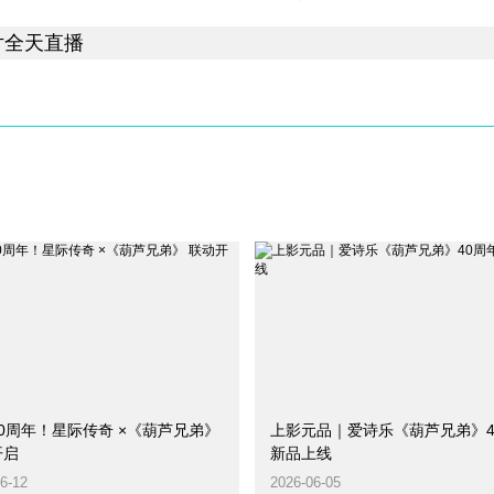
0周年！星际传奇 ×《葫芦兄弟》
上影元品｜爱诗乐《葫芦兄弟》4
开启
新品上线
6-12
2026-06-05