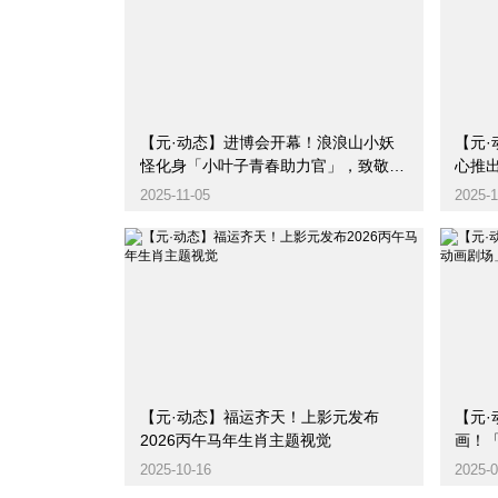
【元·动态】进博会开幕！浪浪山小妖
【元·动态
怪化身「小叶子青春助力官」，致敬每
心推出
一个勇敢出发的人
2025-11-05
2025-1
【元·动态】福运齐天！上影元发布
【元
2026丙午马年生肖主题视觉
画！「
费新
2025-10-16
2025-0