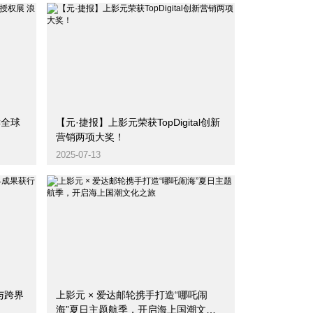
C全球
【元·捷报】上影元荣获TopDigital创新
营销两项大奖！
2025-07-13
与跨界
上影元 × 爱达邮轮携手打造“哪吒闹
海”夏日主题航季，开启海上国潮文化