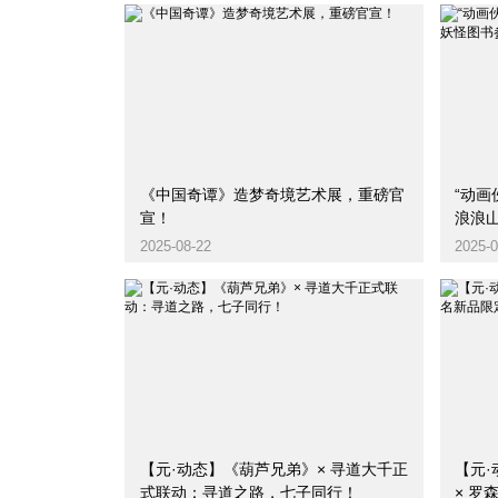
《中国奇谭》造梦奇境艺术展，重磅官
“动
宣！
浪浪山
2025-08-22
2025-0
【元·动态】《葫芦兄弟》× 寻道大千正
【元·
式联动：寻道之路，七子同行！
× 罗