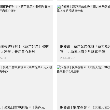
葫闹夜进行时！《葫芦兄弟》40周
IP资讯｜葫芦兄弟化身「葫力欢
次元跨界，开启童心派对
官」，助阵上海乒乓球嘉年华
5-31
2026-05-21
讯｜吴淞口空中剧场 ×《葫芦兄
IP资讯 | 歌尔创客 × 《大闹天宫