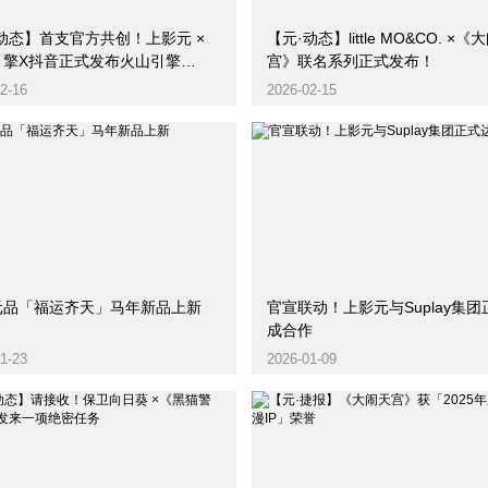
动态】首支官方共创！上影元 ×
【元·动态】little MO&CO. ×《
引擎X抖音正式发布火山引擎
宫》联名系列正式发布！
dance2.0首支官方合作AIGC短片
2-16
2026-02-15
元品「福运齐天」马年新品上新
官宣联动！上影元与Suplay集
成合作
1-23
2026-01-09