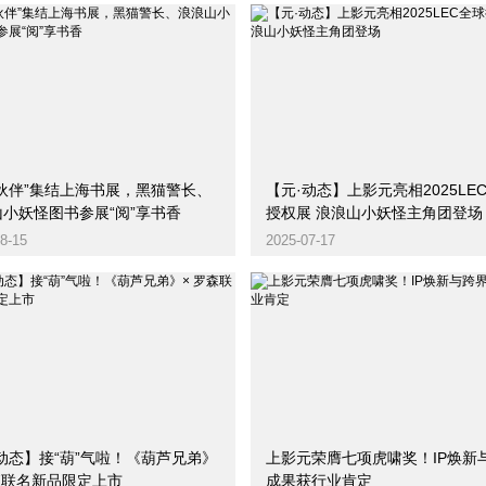
画伙伴”集结上海书展，黑猫警长、
【元·动态】上影元亮相2025LE
小妖怪图书参展“阅”享书香
授权展 浪浪山小妖怪主角团登场
8-15
2025-07-17
动态】接“葫”气啦！《葫芦兄弟》
上影元荣膺七项虎啸奖！IP焕新
森联名新品限定上市
成果获行业肯定