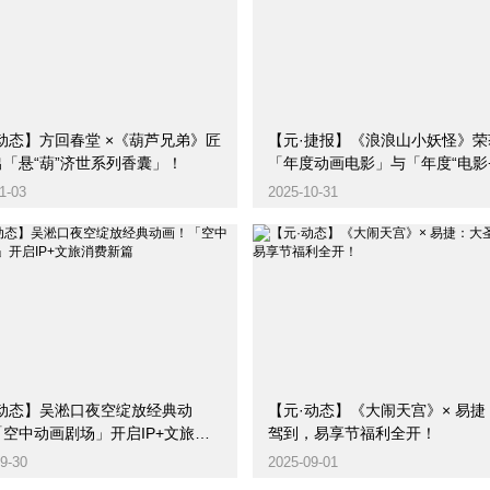
】方回春堂 ×《葫芦兄弟》匠
【元·捷报】《浪浪山小妖怪》荣
「悬“葫”济世系列香囊」！
「年度动画电影」与「年度“电影+
别荣誉」两项大奖
1-03
2025-10-31
·动态】吴淞口夜空绽放经典动
【元·动态】《大闹天宫》× 易捷
空中动画剧场」开启IP+文旅消
驾到，易享节福利全开！
篇
9-30
2025-09-01