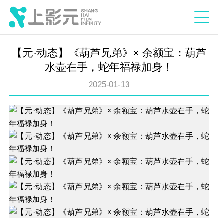
【元·动态】《葫芦兄弟》× 余额宝：葫芦
水壶在手，蛇年福禄加身！
2025-01-13